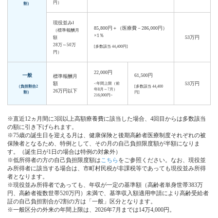
円）
割）
現役並みⅠ
85,800円＋（医療費－286,000円）
（標準報酬月
×1％
53万円
額
28万～50万
[多数該当 44,400円]
円）
22,000円
一般
61,500円
標準報酬月
額
53万円
<年間上限（前
（負担割合2
[多数該当 44,400
年8月～7月）
26万円以下
割）
円]
216,000円>
※直近12ヵ月間に3回以上高額療養費に該当した場合、4回目からは多数該当
の額に引き下げられます。
※75歳の誕生日を迎える月は、健康保険と後期高齢者医療制度それぞれの被
保険者となるため、特例として、その月の自己負担限度額が半額になりま
す。（誕生日が1日の場合は特例の対象外）
※低所得者の方の自己負担限度額は
こちら
をご参照ください。なお、現役並
み所得者に該当する場合は、市町村民税が非課税等であっても現役並み所得
者となります。
※現役並み所得者であっても、年収が一定の基準額（高齢者単身世帯383万
円、高齢者複数世帯520万円）未満で、基準収入額適用申請により高齢受給者
証の自己負担割合が2割の方は「一般」区分となります。
※一般区分の外来の年間上限は、2026年7月までは14万4,000円。