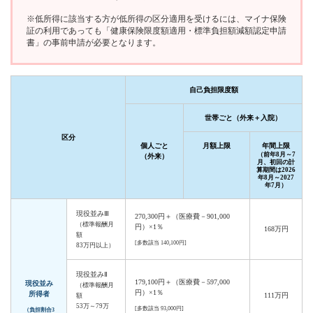
※低所得に該当する方が低所得の区分適用を受けるには、マイナ保険
証の利用であっても「健康保険限度額適用・標準負担額減額認定申請
書」の事前申請が必要となります。
自己負担限度額
世帯ごと（外来＋入院）
区分
個人ごと
月額上限
年間上限
（前年8月～7
（外来）
月、初回の計
算期間は2026
年8月～2027
年7月）
現役並みⅢ
270,300円＋（医療費－901,000
（標準報酬月
円）×1％
168万円
額
[多数該当 140,100円]
83万円以上）
現役並みⅡ
179,100円＋（医療費－597,000
現役並み
（標準報酬月
円）×1％
所得者
111万円
額
53万～79万
[多数該当 93,000円]
（負担割合3