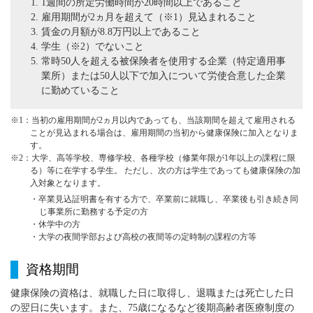
1週間の所定労働時間が20時間以上であること
雇用期間が2ヵ月を超えて（※1）見込まれること
賃金の月額が8.8万円以上であること
学生（※2）でないこと
常時50人を超える被保険者を使用する企業（特定適用事
業所）または50人以下で加入について労使合意した企業
に勤めていること
※1：当初の雇用期間が2ヵ月以内であっても、当該期間を超えて雇用される
ことが見込まれる場合は、雇用期間の当初から健康保険に加入となりま
す。
※2：大学、高等学校、専修学校、各種学校（修業年限が1年以上の課程に限
る）等に在学する学生。 ただし、次の方は学生であっても健康保険の加
入対象となります。
・卒業見込証明書を有する方で、卒業前に就職し、卒業後も引き続き同
じ事業所に勤務する予定の方
・休学中の方
・大学の夜間学部および高校の夜間等の定時制の課程の方等
資格期間
健康保険の資格は、就職した日に取得し、退職または死亡した日
の翌日に失います。また、75歳になるなど後期高齢者医療制度の