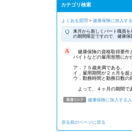
カテゴリ検索
よくある質問
>
健康保険に加入す
来月から新しくパート職員を
の期間限定ですので、健康保
健康保険の資格取得要件と
バイ
トなどの雇用形態にか
ア．７５歳未満である。
イ．雇用期間が２ヵ月を超
ウ．
勤務時間と勤務日数の
よって、４ヶ月の期間であ
健康保険に加入する人
戻る
前のページに戻る