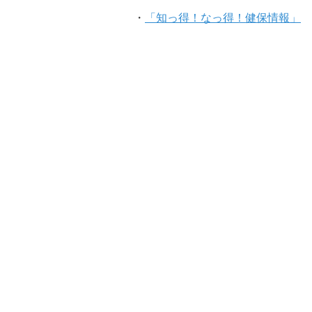
・
「知っ得！なっ得！健保情報」