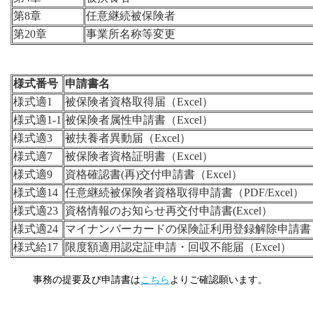
第8章
任意継続被保険者
第20章
事業所名称等変更
様式番号
申請書名
様式適1
被保険者資格取得届（Excel）
様式適1-1
被保険者属性申請書（Excel）
様式適3
被扶養者異動届（Excel）
様式適7
被保険者資格証明書（Excel）
様式適9
資格確認書(再)交付申請書（Excel）
様式適14
任意継続被保険者資格取得申請書（PDF/Excel）
様式適23
資格情報のお知らせ再交付申請書(Excel）
様式適24
マイナンバーカードの保険証利用登録解除申請書（
様式給17
限度額適用認定証申請・回収不能届（Excel）
事務の提要及び申請書は
こちら
よりご確認願います。