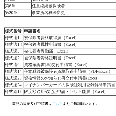
第8章
任意継続被保険者
第20章
事業所名称等変更
様式番号
申請書名
様式適1
被保険者資格取得届（Excel）
様式適1-1
被保険者属性申請書（Excel）
様式適3
被扶養者異動届（Excel）
様式適7
被保険者資格証明書（Excel）
様式適9
資格確認書(再)交付申請書（Excel）
様式適14
任意継続被保険者資格取得申請書（PDF/Excel）
様式適23
資格情報のお知らせ再交付申請書(Excel）
様式適24
マイナンバーカードの保険証利用登録解除申請書（
様式給17
限度額適用認定証申請・回収不能届（Excel）
事務の提要及び申請書は
こちら
よりご確認願います。