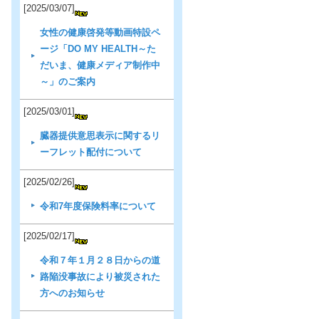
[2025/03/07]
女性の健康啓発等動画特設ペ
ージ「DO MY HEALTH～た
だいま、健康メディア制作中
～」のご案内
[2025/03/01]
臓器提供意思表示に関するリ
ーフレット配付について
[2025/02/26]
令和7年度保険料率について
[2025/02/17]
令和７年１月２８日からの道
路陥没事故により被災された
方へのお知らせ